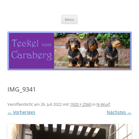
Zum
Inhalt
Teckel vom Caraberg
springen
Menü
IMG_9341
Veröffentlicht am
26. Juli 2022
mit
1920 × 2560
in
N-Wurf
.
← Vorheriges
Nächstes →