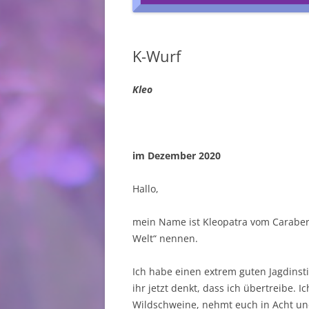
J-WURF
K-Wurf
I-WURF
H-WURF
Kleo
G-WURF
F-WURF
im Dezember 2020
E-WURF
Hallo,
D- WURF
mein Name ist Kleopatra vom Caraberg
C-WURF
Welt“ nennen.
B-WURF
Ich habe einen extrem guten Jagdinsti
A-WURF
ihr jetzt denkt, dass ich übertreibe.
Wildschweine, nehmt euch in Acht un