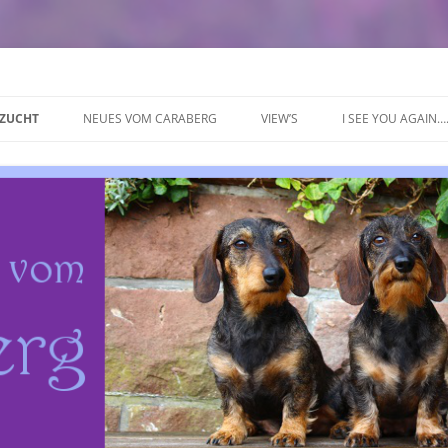
rg
 ZUCHT
NEUES VOM CARABERG
VIEW’S
I SEE YOU AGAIN…
EN
CARABERG FAMILIE
CARA’S MIT PERSONAL AUF RE
EN
5TER CARABERGLAUF 09.07.2022
NUNG….
4TER CARABERGLAUF 05.05.2018
3TER CARABERGLAUF 29.04.2017
2TER CARABERGLAUF 10.04.2016
1TER CARABERGLAUF 18.01.2015
EVENTS & ERFOLGE
ZUCHTSCHAU IM LÄNDLE