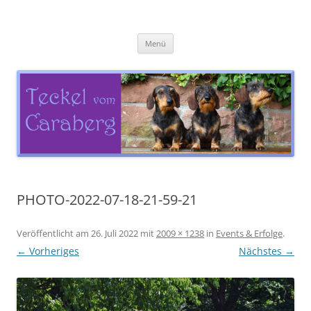
Zum
Inhalt
Teckel vom Caraberg
springen
Menü
PHOTO-2022-07-18-21-59-21
Veröffentlicht am
26. Juli 2022
mit
2009 × 1238
in
Events & Erfolge
.
← Vorheriges
Nächstes →